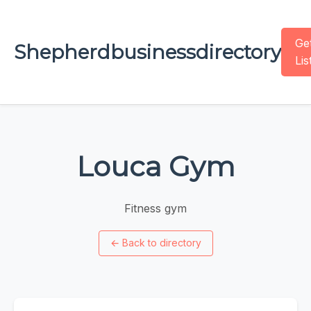
Ge
Shepherdbusinessdirectory
Lis
Louca Gym
Fitness gym
←
Back to directory